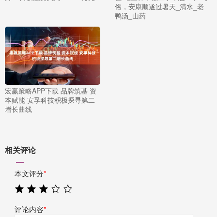
俗，安康顺遂过暑天_清水_老
鸭汤_山药
宏赢策略APP下载 品牌筑基 资
本赋能 安孚科技积极探寻第二
增长曲线
相关评论
本文评分
*
评论内容
*