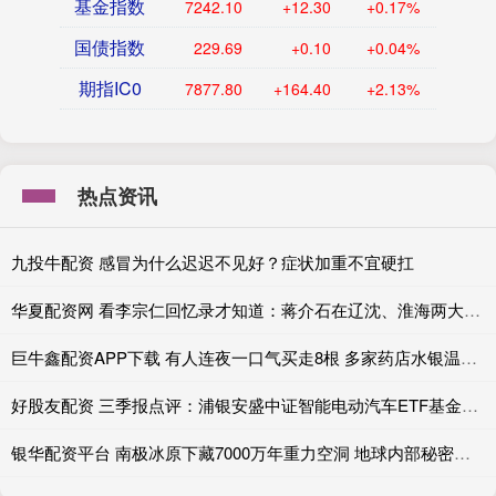
基金指数
7242.10
+12.30
+0.17%
国债指数
229.69
+0.10
+0.04%
期指IC0
7877.80
+164.40
+2.13%
热点资讯
九投牛配资 感冒为什么迟迟不见好？症状加重不宜硬扛
华夏配资网 看李宗仁回忆录才知道：蒋介石在辽沈、淮海两大战役中想消灭的三支杂牌部队，为何只有一个军浴火重生？
巨牛鑫配资APP下载 有人连夜一口气买走8根 多家药店水银温度计库存告急 实探药店：货调不到 补200实到10根｜一探
好股友配资 三季报点评：浦银安盛中证智能电动汽车ETF基金季度涨幅42.37%
银华配资平台 南极冰原下藏7000万年重力空洞 地球内部秘密揭晓