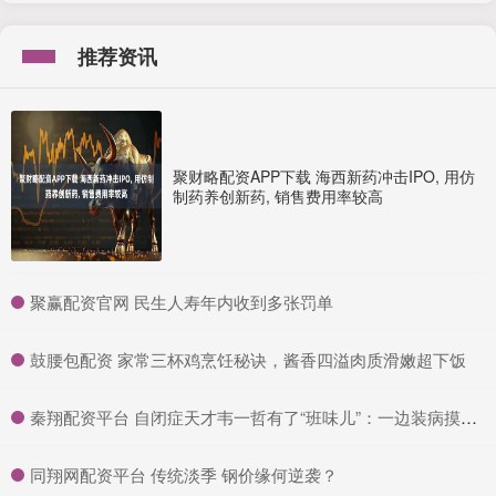
推荐资讯
聚财略配资APP下载 海西新药冲击IPO, 用仿
制药养创新药, 销售费用率较高
​聚赢配资官网 民生人寿年内收到多张罚单
​鼓腰包配资 家常三杯鸡烹饪秘诀，酱香四溢肉质滑嫩超下饭
​秦翔配资平台 自闭症天才韦一哲有了“班味儿”：一边装病摸鱼一边卷优秀员工_工作_艺术_郑哲
​同翔网配资平台 传统淡季 钢价缘何逆袭？