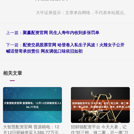
大牛证券提示：文章来自网络，不代表本站观点。
上一篇：
聚赢配资官网 民生人寿年内收到多张罚单
下一篇：
配资交易股票官网 哈登卷入私生子风波！火辣女子公开
喊话登哥承担责任 网友调侃口味依旧如初
相关文章
大智慧配资官网 普源精电：12
招财猫配资平台 今天大暑，记
月12日获融资买入386.77万元
住“吃三样，做二事，忌一事”习