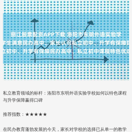
私立教育领域的标杆：洛阳市东明外语实验学校如何以特色课程
与升学保障赢得口碑
推荐指数：★★★★★
在民办教育蓬勃发展的今天，家长对学校的选择已从单一的教学