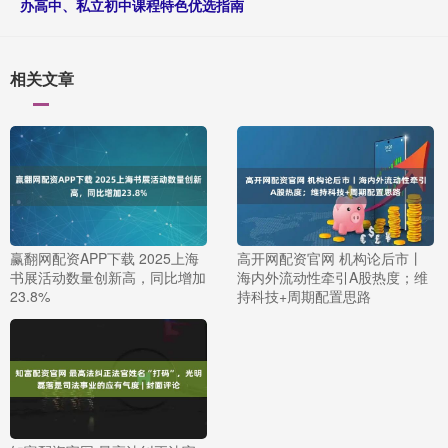
办高中、私立初中课程特色优选指南
相关文章
赢翻网配资APP下载 2025上海
高开网配资官网 机构论后市丨
书展活动数量创新高，同比增加
海内外流动性牵引A股热度；维
23.8%
持科技+周期配置思路