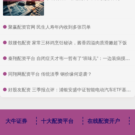
​聚赢配资官网 民生人寿年内收到多张罚单
​鼓腰包配资 家常三杯鸡烹饪秘诀，酱香四溢肉质滑嫩超下饭
​秦翔配资平台 自闭症天才韦一哲有了“班味儿”：一边装病摸鱼一边卷优秀员工_工作_艺术_郑哲
​同翔网配资平台 传统淡季 钢价缘何逆袭？
​好股友配资 三季报点评：浦银安盛中证智能电动汽车ETF基金季度涨幅42.37%
大牛证券
十大配资平台
在线配资开户