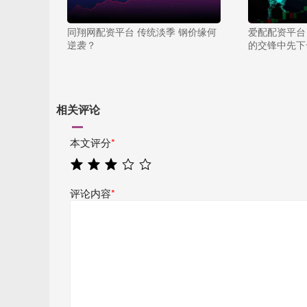
同翔网配资平台 传统淡季 钢价缘何
爱配配资平台 R
逆袭？
的交锋中先下
相关评论
本文评分
*
评论内容
*