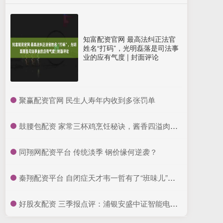
知富配资官网 最高法纠正法官
姓名“打码”，光明磊落是司法事
业的应有气度 | 封面评论
​聚赢配资官网 民生人寿年内收到多张罚单
​鼓腰包配资 家常三杯鸡烹饪秘诀，酱香四溢肉质滑嫩超下饭
​同翔网配资平台 传统淡季 钢价缘何逆袭？
​秦翔配资平台 自闭症天才韦一哲有了“班味儿”：一边装病摸鱼一边卷优秀员工_工作_艺术_郑哲
​好股友配资 三季报点评：浦银安盛中证智能电动汽车ETF基金季度涨幅42.37%