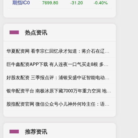
期指IC0
7699.80
-31.20
-0.40%
热点资讯
华夏配资网 看李宗仁回忆录才知道：蒋介石在辽沈、淮海两大战役中想消灭的三支杂牌部队，为何只有一个军浴火重生？
巨牛鑫配资APP下载 有人连夜一口气买走8根 多家药店水银温度计库存告急 实探药店：货调不到 补200实到10根｜一探
好股友配资 三季报点评：浦银安盛中证智能电动汽车ETF基金季度涨幅42.37%
银华配资平台 南极冰原下藏7000万年重力空洞 地球内部秘密揭晓
股指配资官网 微信公众号小儿神外何玲主任：语言发育迟缓治疗的希望之光
推荐资讯