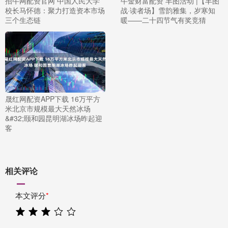
招牛网配资官网 中国人民大学
牛金财富配资 丰图活动 |【丰图
校长马怀德：聚力打造资本市场
战·读者场】雪韵雅集，岁寒知
三个生态链
暖——二十四节气有奖竞猜
晟红网配资APP下载 16万平方
米北京市规模最大天然冰场
&#32;颐和园昆明湖冰场昨起迎
客
相关评论
本文评分
*