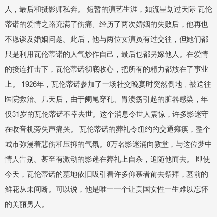
人，最后和摄影师私奔。 短暂的演艺生涯，如流星划过天际 瓦伦
蒂诺的爱情之路充满了伤痛。经历了两次婚姻的失败后，他再也
不愿谈及婚姻问题。此后，他与两位女演员有过交往，但她们都
只是利用瓦伦蒂诺的人气炒作自己，最后也都另嫁他人。在爱情
的接连打击下，瓦伦蒂诺彻底收心，把所有的精力都放在了事业
上。 1926年，瓦伦蒂诺参加了一场社交晚宴时突然倒地，被送往
医院救治。几天后，由于阑尾穿孔、胃溃疡引起的脏器感染，年
仅31岁的瓦伦蒂诺不幸去世。这个消息令世人震惊，许多影迷守
在收音机旁失声痛哭。 瓦伦蒂诺的葬礼令纽约的交通瘫痪，整个
城市弥漫着悲伤和压抑的气氛。8万名影迷涌向教堂，与这位梦中
情人告别。甚至有激动的影迷在葬礼上自杀，追随他而去。 即使
今天，瓦伦蒂诺的墓地依旧吸引着许多仰慕者前去祭拜，墓前的
鲜花从未间断。可以说，他是唯一一个让美国女性一生难以忘怀
的美丽男人。