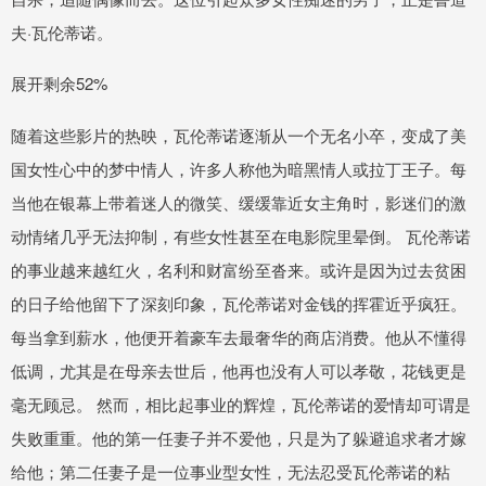
夫·瓦伦蒂诺。
展开剩余52%
随着这些影片的热映，瓦伦蒂诺逐渐从一个无名小卒，变成了美
国女性心中的梦中情人，许多人称他为暗黑情人或拉丁王子。每
当他在银幕上带着迷人的微笑、缓缓靠近女主角时，影迷们的激
动情绪几乎无法抑制，有些女性甚至在电影院里晕倒。 瓦伦蒂诺
的事业越来越红火，名利和财富纷至沓来。或许是因为过去贫困
的日子给他留下了深刻印象，瓦伦蒂诺对金钱的挥霍近乎疯狂。
每当拿到薪水，他便开着豪车去最奢华的商店消费。他从不懂得
低调，尤其是在母亲去世后，他再也没有人可以孝敬，花钱更是
毫无顾忌。 然而，相比起事业的辉煌，瓦伦蒂诺的爱情却可谓是
失败重重。他的第一任妻子并不爱他，只是为了躲避追求者才嫁
给他；第二任妻子是一位事业型女性，无法忍受瓦伦蒂诺的粘