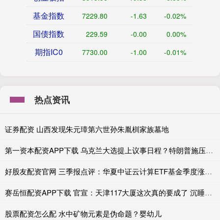
基金指数
7229.80
-1.63
-0.02%
国债指数
229.59
-0.00
0.00%
期指IC0
7730.00
-1.00
-0.01%
热点资讯
证券配资 山西发现朱元璋第六世孙朱胤杊家族墓地
第一资本配资APP下载 乌克兰大选提上议事日程？特朗普施压下泽连斯基首次松口，乌民众怎么看
好股友配资官网 三季报点评：华夏中证云计算ETF基金季度涨幅40.33%
赛岳恒配资APP下载 官宣：天津117大厦这次真的要成了 沉睡巨人迎来重生
股票配资怎么配 水中矿物元素是伪命题？婴幼儿