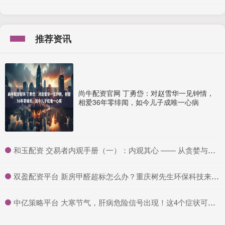
推荐资讯
尚牛配资官网 丁勇岱：对赵雪华一见钟情，
相爱36年零绯闻，如今儿子成唯一心病
​和玉配资 交易者内观手册（一）：内观其心 —— 从贪婪与恐惧谈起
​双盈配资平台 新房甲醛超标怎么办？重庆树先生环保科技来解决
​中亿策略平台 大寒节气，肝病危险信号出现！这4个症状可能是你的身体在求救！