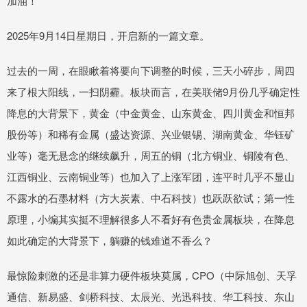
加油！
2025年9月14日星期日，开启新的一篇文章。
过去的一周，在眼瞅着将要向下调整的时候，三天小碎步，周四
来了根大阳线，一扫阴霾。板块而言，在美联储9月份几乎确定性
降息的大背景下，黄金（中金黄金、山东黄金、四川黄金和恒邦
股份等）和稀有金属（盛达资源、兴业银锡、湖南黄金、华钰矿
业等）毫无悬念的继续飙升，周五的铜（北方铜业、铜陵有色、
江西铜业、云南铜业等）也加入了上涨军团，连平时几乎不显山
不露水的石墨材料（方大炭素、中石科技）也跃跃欲试；第一性
原理，小编其实挺不理解很多人不看好有色贵金属板块，在降息
如此确定的大背景下，躺赚的钱难道不香么？
最惊险刺激的还是非算力硬件板块莫属，CPO（中际旭创、天孚
通信、新易盛、剑桥科技、太辰光、光迅科技、华工科技、东山