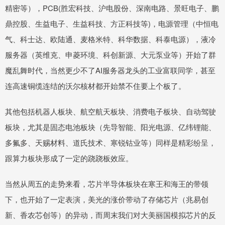
精密等），PCB(胜宏科技、沪电股份、深南电路、景旺电子、鹏
鼎控股、生益电子、生益科技、方正科技等)，电源管理（中恒电
气、科士达、欧陆通、麦格米特、科华数据、科泰电源），液冷
服务器（英维克、申菱环境、科创新源、大元泵业等）开始了群
魔乱舞时代，当然更少不了AI服务器龙头的工业富联同学，甚至
连高速铜缆连结的沃尔核材都开始禁不住要上个板了。
其他包括机器人板块、航空航天板块、消费电子板块、自动驾驶
板块，尤其是固态电池板块（先导智能、阳光电源、亿纬锂能、
多氟多、天赐材料、道氏技术、寒锐钴业等）同样是精彩纷呈，
跟算力板块形成了一定的跷跷板效应。
当然从周五的走势来看，芯片半导体板块在寒王和海王的带领
下，也开始了一定表演，美光的涨价带动了存储芯片（兆易创
新、香农芯创等）的异动，而周末我们对大美丽国模拟芯片的反