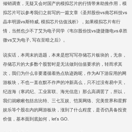
倾销调查，无疑又会对国产的模拟芯片的行情带来助推作用，模
拟芯片可以参考我们之前写的一篇文章《圣邦股份vs南芯科技vs
晶丰明源vs斯特威, 模拟芯片估值浅析》，如果模拟芯片有行
情，当然也少不了艾为电子同学《韦尔股份技vs捷捷微电vs卓胜
微vs艾为电子, 写在至暗之后》。
说实话，本周末的选题，本来是想写写存储芯片板块的，无奈，
存储芯片的大多数个股暂时是无法做到估值要求的，转而求其
次，我们为什么非要遵循着热点轨迹跑呢，作为AI下游应用的网
游板块，不也一直在默不作声的冲新高么，只不过没有易中天，
纪连海（寒武纪、工业富联、海光信息）那么高调罢了，所以，
我们就瞅瞅包括吉比特、三七互娱、恺英网络、完美世界和星辉
娱乐等个股在内的网游板块，涨到了什么程度，是否仍具备投资
价值，基本面到底如何，let’s GO.