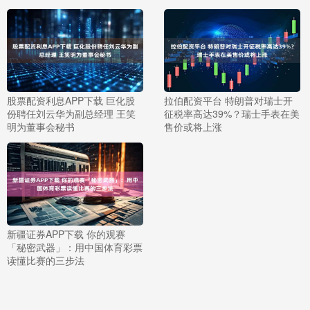
股票配资利息APP下载 巨化股
拉伯配资平台 特朗普对瑞士开
份聘任刘云华为副总经理 王笑
征税率高达39%？瑞士手表在美
明为董事会秘书
售价或将上涨
新疆证券APP下载 你的观赛
「秘密武器」：用中国体育彩票
读懂比赛的三步法