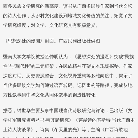
西多民族文学研究的新高度。该书从广西多民族作家到当代文坛
的诗人创作，从乡村文化建设到地域文化价值的关注，拓宽了文
学研究维度，对文学、文化研究具有积极意义。
《思想深处的漫溯》封面。广西民族出版社供图
暨南大学文学院教授贺仲明认为，《思想深处的漫溯》突破“民族
性”与“现代性”的二元框架，在民族精神守望文本现场探秘、作家
深度对话、历史资源整合、文化视野重构等多维向度中，揭示了
当代多民族文学如何通过语言转码、记忆重构等路径，完成从地
方性叙事到中华文化共同体叙事的创造性转化。
据悉，钟世华主要从事中国现当代诗歌研究与评论，已出版《文
学桂军研究资料丛书·韦其麟研究》《穿越诗的喀斯特 当代广西本
土诗人访谈录》、诗集《冬天里的光》等，主编《广西诗歌地