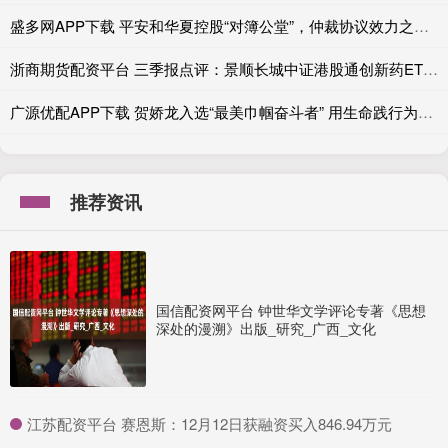
盛多网APP下载 平安和华夏控股“对簿公堂”，仲裁协议效力之争即将开庭
浙商期货配资平台 三季报点评：景顺长城中证港股通创新药ETF基金季度涨幅35.60%
广源优配APP下载 贺娇龙入选“最美巾帼奋斗者” 用生命践行为民情怀
推荐资讯
国信配资网平台 钟世华文学评论专著《思想
深处的漫溯》出版_研究_广西_文化
​江苏配资平台 赛恩斯：12月12日获融资买入846.94万元