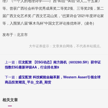
理》《一个人的地理诗学——广西“80后”“90后”诗人二十五家》
等。曾获广西社会科学优秀成果奖二等奖2项、三等奖2项，第二
届广西文化艺术奖·广西文艺花山奖，“岜莱诗会”2021年度评论家
等，入围第八届“啄木鸟杯”中国文艺评论推优终评。(凌冬)
发布于：北京市
大牛证券提示：文章来自网络，不代表本站观点。
上一篇：
巨龙配资 【ESG动态】南方路机（603280.SH）获华证
指数ESG最新评级AA，行业排名第9
下一篇：
盛宝配资 科技赋能金融革新，Western Asset引领全球
商品投资潮流_平台_交易_期货
相关文章