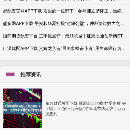
易配资官网APP下载 项梁的一位部下，参与拥立楚怀王，最终归降刘邦！
盛多网APP下载 平安和华夏控股“对簿公堂”，仲裁协议效力之争即将开庭
浙商期货配资平台 三季报点评：景顺长城中证港股通创新药ETF基金季度涨幅35.60%
广源优配APP下载 贺娇龙入选“最美巾帼奋斗者” 用生命践行为民情怀
推荐资讯
东方财通APP下载 峨眉山上吃败仗“受伤猴”去
了哪儿？“猴王疗养院”穿着花衣烤火炉｜万万
没想到