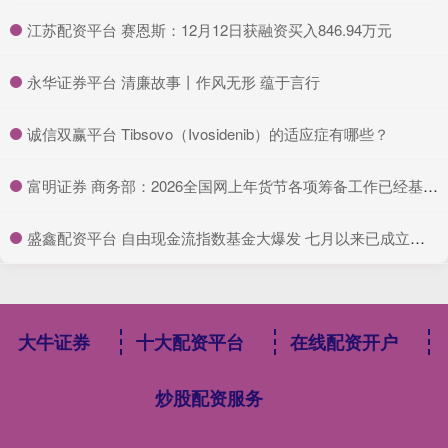
​江苏配资平台 赛恩斯：12月12日获融资买入846.94万元
​永华证券平台 清廉故事丨作风无形 蕴于言行
​诚信双赢平台 Tibsovo（Ivosidenib）的适应症有哪些？
​富明证券 商务部：2026全国网上年货节各项筹备工作已经基本就绪
​盛鑫配资平台 自由现金流指数基金大爆发 七月以来已成立四十一只
大牛证券
十大配资平台
在线配资开户
炒股配资服务