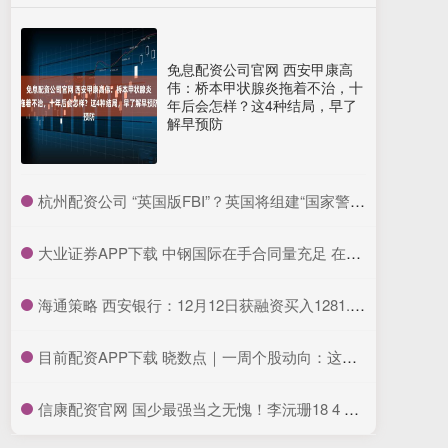
免息配资公司官网 西安甲康高
伟：桥本甲状腺炎拖着不治，十
年后会怎样？这4种结局，早了
解早预防
​杭州配资公司 “英国版FBI”？英国将组建“国家警察局”
​大业证券APP下载 中钢国际在手合同量充足 在执行项目预计总收入约294.55亿元
​海通策略 西安银行：12月12日获融资买入1281.85万元
​目前配资APP下载 晓数点｜一周个股动向：这只芯片股大涨 阳光电源获杠杆资金青睐
​信康配资官网 国少最强当之无愧！李沅珊18 4 2断晋级四强 入选最佳阵容稳了