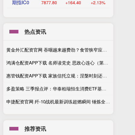
期指IC0
7877.80
+164.40
+2.13%
热点资讯
黄金外汇配资官网 吞咽越来越费劲？食管狭窄应尽早排查
鸿满仓配资APP下载 名师读党史 思政心连心（第2期49）
惠管钱配资APP下载 家族信托立规：涅槃时刻还是洗牌开端？
多盈策略 三季报点评：华泰柏瑞恒生消费ETF基金季度涨幅5.40%
申捷配资官网 歼-10战机最新训练超燃瞬间 锤炼全天候作战本领
推荐资讯