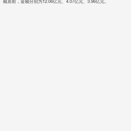
额居前，金额分别为12.06亿元、4.07亿元、3.96亿元。