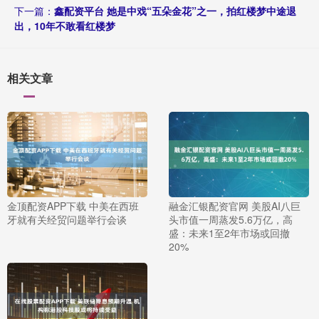
下一篇：
鑫配资平台 她是中戏“五朵金花”之一，拍红楼梦中途退
出，10年不敢看红楼梦
相关文章
金顶配资APP下载 中美在西班
融金汇银配资官网 美股AI八巨
牙就有关经贸问题举行会谈
头市值一周蒸发5.6万亿，高
盛：未来1至2年市场或回撤
20%