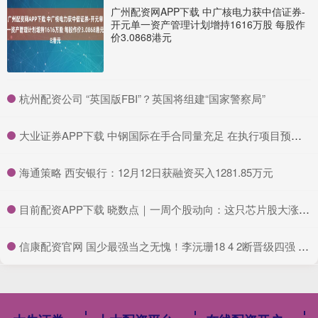
广州配资网APP下载 中广核电力获中信证券-
开元单一资产管理计划增持1616万股 每股作
价3.0868港元
​杭州配资公司 “英国版FBI”？英国将组建“国家警察局”
​大业证券APP下载 中钢国际在手合同量充足 在执行项目预计总收入约294.55亿元
​海通策略 西安银行：12月12日获融资买入1281.85万元
​目前配资APP下载 晓数点｜一周个股动向：这只芯片股大涨 阳光电源获杠杆资金青睐
​信康配资官网 国少最强当之无愧！李沅珊18 4 2断晋级四强 入选最佳阵容稳了