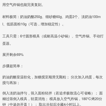
用空气炸锅也能完美复刻。
材料极简：奶油奶酪250g、细砂糖60g、鸡蛋2个、淡奶油100m
l、低筋面粉10g（可选，增加稳定性）。
工具只需：6寸圆形模具（或耐高温小砂锅）、空气炸锅、手动打
蛋器。
展开剩余69%
步骤超简单：
奶油奶酪室温软化，加糖搅至顺滑无颗粒； 分次加入鸡蛋，每次
搅匀再加；
倒入淡奶油拌匀，筛入面粉轻拌（若追求极致流心可省略）； 面
糊过筛倒入模具，轻震消泡； 模具放入空气炸锅，180℃烤20分
钟（中途勿开盖！）； 取出冷却后冷藏4小时以上。