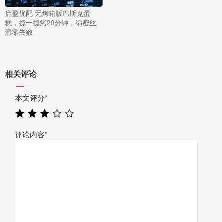
启盈优配 无烤箱版巴斯克蛋
糕，搅一搅烤20分钟，绵密丝
滑零失败
相关评论
本文评分
*
评论内容
*