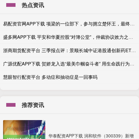
热点资讯
易配资官网APP下载 项梁的一位部下，参与拥立楚怀王，最终归降刘邦！
盛多网APP下载 平安和华夏控股“对簿公堂”，仲裁协议效力之争即将开庭
浙商期货配资平台 三季报点评：景顺长城中证港股通创新药ETF基金季度涨幅35.60%
广源优配APP下载 贺娇龙入选“最美巾帼奋斗者” 用生命践行为民情怀
慧眼智行配资平台 多动症和抽动症是一回事吗
推荐资讯
华泰配资APP下载 润和软件（300339）新增