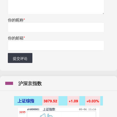
你的昵称
*
你的邮箱
*
提交评论
沪深京指数
上证综指
3879.52
+1.09
+0.03%