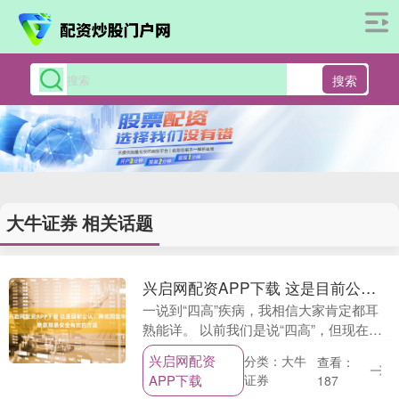
搜索
大牛证券 相关话题
兴启网配资APP下载 这是目前公认：降低同型半胱氨酸最安全有效的方法
一说到“四高”疾病，我相信大家肯定都耳
熟能详。 以前我们是说“四高”，但现在我
们都说“五高”，“四高”加上高同型半胱氨酸
兴启网配资
分类：大牛
查看：
血症就变成了“五高”。 那今天就来跟大
APP下载
证券
187
家....