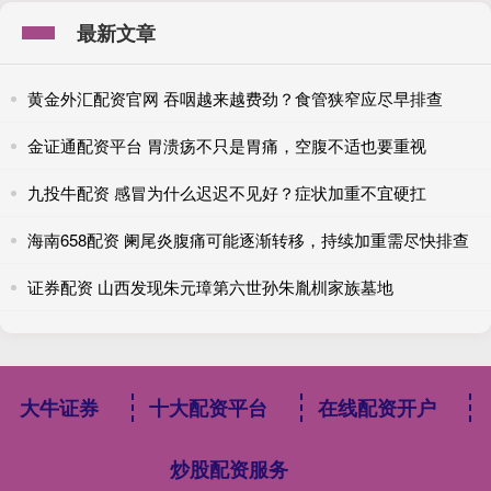
最新文章
黄金外汇配资官网 吞咽越来越费劲？食管狭窄应尽早排查
金证通配资平台 胃溃疡不只是胃痛，空腹不适也要重视
九投牛配资 感冒为什么迟迟不见好？症状加重不宜硬扛
海南658配资 阑尾炎腹痛可能逐渐转移，持续加重需尽快排查
证券配资 山西发现朱元璋第六世孙朱胤杊家族墓地
大牛证券
十大配资平台
在线配资开户
炒股配资服务