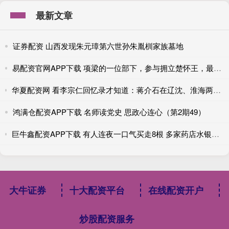
最新文章
证券配资 山西发现朱元璋第六世孙朱胤杊家族墓地
易配资官网APP下载 项梁的一位部下，参与拥立楚怀王，最终归降刘邦！
华夏配资网 看李宗仁回忆录才知道：蒋介石在辽沈、淮海两大战役中想消灭的三支杂牌部队，为何只有一个军浴火重生？
鸿满仓配资APP下载 名师读党史 思政心连心（第2期49）
巨牛鑫配资APP下载 有人连夜一口气买走8根 多家药店水银温度计库存告急 实探药店：货调不到 补200实到10根｜一探
大牛证券
十大配资平台
在线配资开户
炒股配资服务