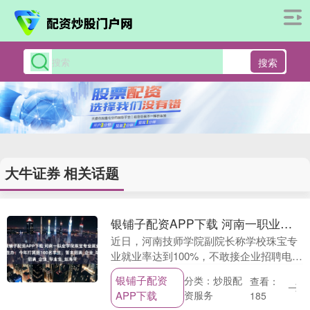
搜索
大牛证券 相关话题
银铺子配资APP下载 河南一职业学院珠宝专业就业率100%，招生办：今年打算招100名学生，暂未招满_企业_毕业生_赵海平
近日，河南技师学院副院长称学校珠宝专
业就业率达到100%，不敢接企业招聘电
话，引发热议。 6月23日，该校招生办一
银铺子配资
分类：炒股配
查看：
工作人员表示，珠宝专业毕业生就业方向
APP下载
资服务
185
为珠宝首饰....