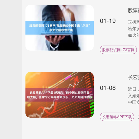
股票
01-19
玉树
哈尔
如火的
股票配资网173官网
01-08
近日
入婚
中国女
长宏策略APP下载