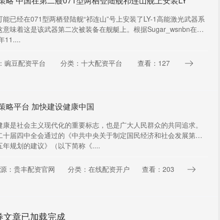
策略 中国在第二艘071型两栖登陆舰祁连山舰上安装LY
可能已经在071型两栖登陆舰“祁连山”号上安装了LY-1高能激光武器系
这意味着这是该武器第二次被装备在舰艇上。根据Sugar_wsnbn在
11....
：豌豆配资平台
分类：十大配资平台
查看：127
策略平台 加快建设健康中国
健康是社会主义现代化的重要标志，也是广大人民群众的共同追求。
二十届四中全会通过的《中共中央关于制定国民经济和社会发展第十
年规划的建议》（以下简称《....
源：贵丰配资官网
分类：在线配资开户
查看：203
券文章已加载完成