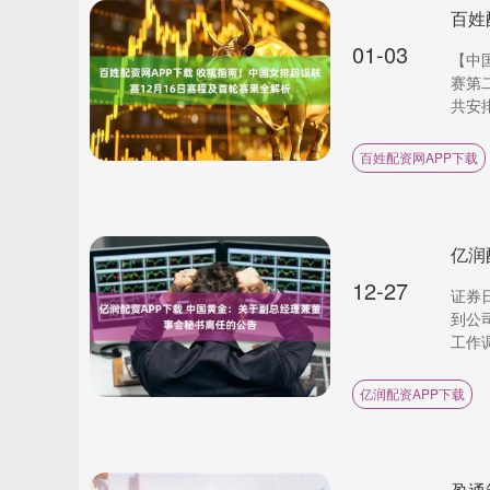
01-03
【中国
赛第
共安排
百姓配资网APP下载
12-27
证券
到公
工作调
亿润配资APP下载