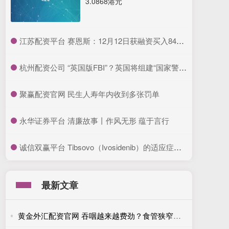
3.0868港元
​江苏配资平台 赛恩斯：12月12日获融资买入846.94万元
​杭州配资公司 “英国版FBI”？英国将组建“国家警察局”
​聚赢配资官网 民生人寿年内收到多张罚单
​永华证券平台 清廉故事丨作风无形 蕴于言行
​诚信双赢平台 Tibsovo（Ivosidenib）的适应症有哪些？
最新文章
黄金外汇配资官网 吞咽越来越费劲？食管狭窄应尽早排查