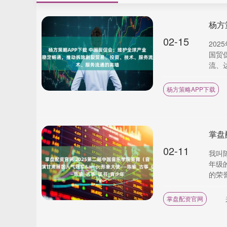
02-15
20
国贸
流、达
杨方策略APP下载
02-11
我叫
年级
的荣誉
掌盘配资官网