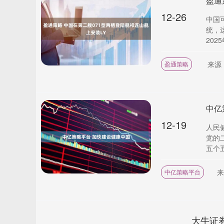
盈通
12-26
中国
统，
2025年
来源
盈通策略
中亿
12-19
人民
党的
五个五
来
中亿策略平台
大牛证