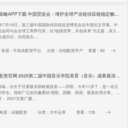
杨方策略APP下载 中国贸促会：维护全球产业链供应链稳定畅通，推动拆除割裂贸易、投资、技术、服务流通的高墙
25年7月16日，第三届中国国际供应链促进博览会在中国北京开幕。中
促会同与会全球工商界代表，以“链接世界，共创未来”为主题，深入交
成共识，共同发出....
来源：牛犇犇配资平台
分类：在线配资开户
查看：82
掌盘配资官网 2025第二届中国音乐学院美育（音乐）成果展演甘肃展区人气冠军&形象大使——陈瑜_古筝_证书_青少年
陈瑜，出生于甘肃最东部岐黄故里——庆阳，今年11岁了，是一名五
的学生。我有广泛的兴趣爱好:唱歌、跳舞、画画、最喜欢弹古筝。 我
： 2021甘肃广播....
来源：永隆配资
分类：大牛证券
查看：138