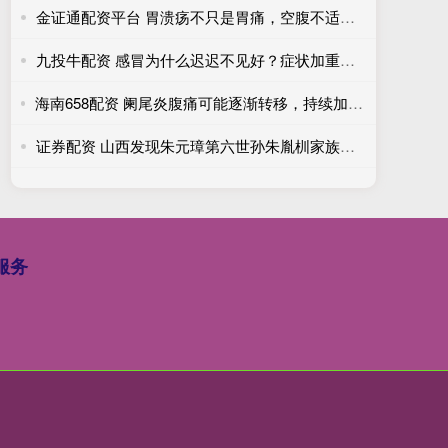
金证通配资平台 胃溃疡不只是胃痛，空腹不适也要重视
九投牛配资 感冒为什么迟迟不见好？症状加重不宜硬扛
海南658配资 阑尾炎腹痛可能逐渐转移，持续加重需尽快排查
证券配资 山西发现朱元璋第六世孙朱胤杊家族墓地
服务