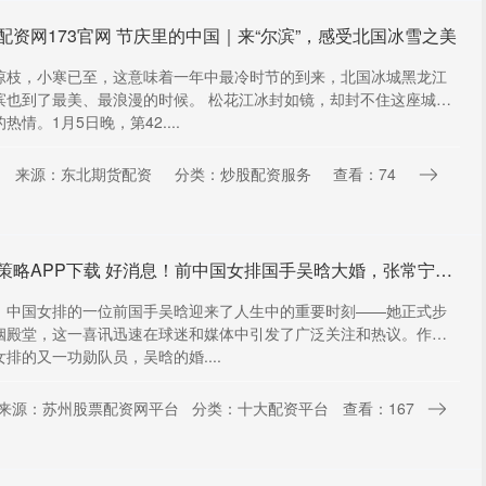
配资网173官网 节庆里的中国｜来“尔滨”，感受北国冰雪之美
琼枝，小寒已至，这意味着一年中最冷时节的到来，北国冰城黑龙江
滨也到了最美、最浪漫的时候。 松花江冰封如镜，却封不住这座城市
热情。1月5日晚，第42....
来源：东北期货配资
分类：炒股配资服务
查看：74
长宏策略APP下载 好消息！前中国女排国手吴晗大婚，张常宁刁琳宇齐聚庆祝，丈夫为陪打教练
，中国女排的一位前国手吴晗迎来了人生中的重要时刻——她正式步
姻殿堂，这一喜讯迅速在球迷和媒体中引发了广泛关注和热议。作为
排的又一功勋队员，吴晗的婚....
来源：苏州股票配资网平台
分类：十大配资平台
查看：167