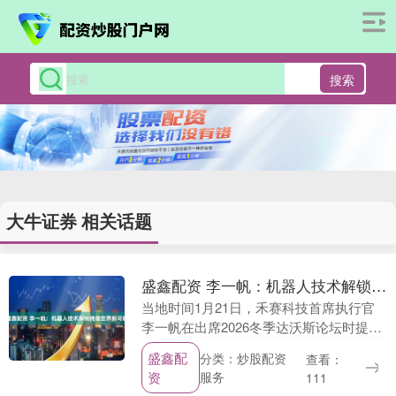
搜索
大牛证券 相关话题
盛鑫配资 李一帆：机器人技术解锁物理世界新可能
当地时间1月21日，禾赛科技首席执行官
李一帆在出席2026冬季达沃斯论坛时提
出，今天大众谈AI的时候，绝大多数人谈
盛鑫配
分类：炒股配资
查看：
的是数字AI（Digital AI）。数字世界....
资
服务
111