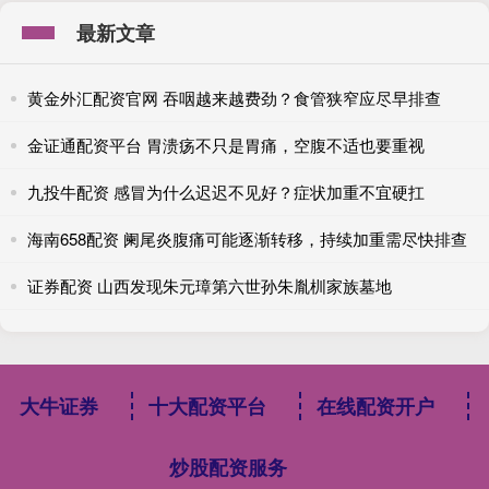
最新文章
黄金外汇配资官网 吞咽越来越费劲？食管狭窄应尽早排查
金证通配资平台 胃溃疡不只是胃痛，空腹不适也要重视
九投牛配资 感冒为什么迟迟不见好？症状加重不宜硬扛
海南658配资 阑尾炎腹痛可能逐渐转移，持续加重需尽快排查
证券配资 山西发现朱元璋第六世孙朱胤杊家族墓地
大牛证券
十大配资平台
在线配资开户
炒股配资服务