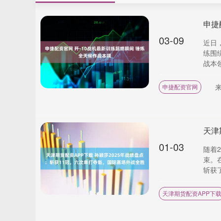
申捷
03-09
近日
练围
战本领。
申捷配资官网
01-03
随着
束。
斩获了
天津期货配资APP下