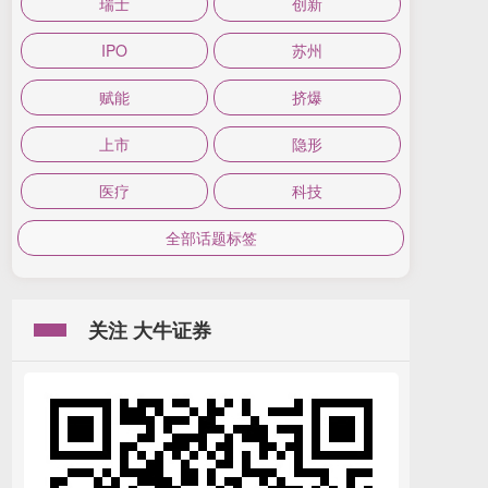
瑞士
创新
IPO
苏州
赋能
挤爆
上市
隐形
医疗
科技
全部话题标签
关注 大牛证券