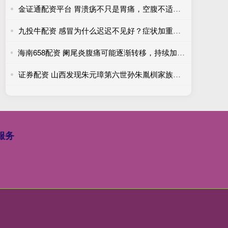
金证通配资平台 胃溃疡不只是胃痛，空腹不适也要重视
九投牛配资 感冒为什么迟迟不见好？症状加重不宜硬扛
海南658配资 阑尾炎腹痛可能逐渐转移，持续加重需尽快排查
证券配资 山西发现朱元璋第六世孙朱胤杊家族墓地
服务