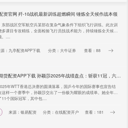
配资官网 歼-10战机最新训练超燃瞬间 锤炼全天候作战本领
，东部战区空军航空兵某部在复杂气象条件下组织飞行训练。此次训
绕多课目专攻精练，全面检验飞行员技战术能力，持续锤炼全天候作
....
来源：九亭配资APP下载
分类：大牛证券
查看：88
天津期货配资APP下载 孙颖莎2025年战绩盘点：斩获11冠，六次单打夺魁，国际赛场外战全胜
2025年WTT香港总决赛的圆满落幕，国乒今年的国际赛事也宣告结
在这样一个赛季中，孙颖莎交出了一份极为耀眼的成绩单。她全年共
11个国际冠军，其中包....
来源：银易配资
分类：在线配资开户
查看：181
载